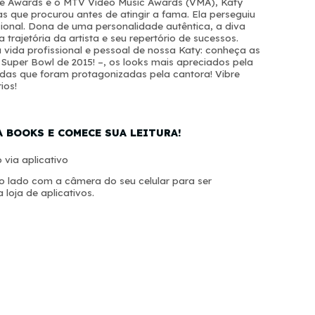
ice Awards e o MTV Video Music Awards (VMA), Katy
s que procurou antes de atingir a fama. Ela perseguiu
cional. Dona de uma personalidade autêntica, a diva
 trajetória da artista e seu repertório de sucessos.
da profissional e pessoal de nossa Katy: conheça as
 Super Bowl de 2015! –, os looks mais apreciados pela
tadas que foram protagonizadas pela cantora! Vibre
ios!
A BOOKS E COMECE SUA LEITURA!
 via aplicativo
 lado com a câmera do seu celular para ser
 loja de aplicativos.