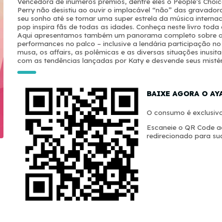
Vencedora de inúmeros prêmios, dentre eles o People’s Cho
Perry não desistiu ao ouvir o implacável “não” das gravadora
seu sonho até se tornar uma super estrela da música interna
pop inspira fãs de todas as idades. Conheça neste livro toda a
Aqui apresentamos também um panorama completo sobre a vi
performances no palco – inclusive a lendária participação no
musa, os affairs, as polêmicas e as diversas situações inusi
com as tendências lançadas por Katy e desvende seus mistér
BAIXE AGORA O AY
O consumo é exclusivo
Escaneie o QR Code ao
redirecionado para sua