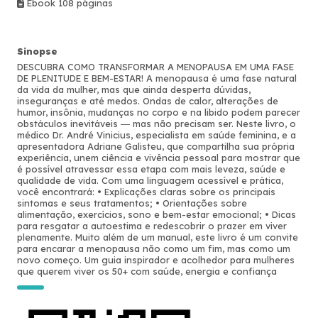
Ebook 108 páginas
Sinopse
DESCUBRA COMO TRANSFORMAR A MENOPAUSA EM UMA FASE
DE PLENITUDE E BEM-ESTAR! A menopausa é uma fase natural
da vida da mulher, mas que ainda desperta dúvidas,
inseguranças e até medos. Ondas de calor, alterações de
humor, insônia, mudanças no corpo e na libido podem parecer
obstáculos inevitáveis ― mas não precisam ser. Neste livro, o
médico Dr. André Vinicius, especialista em saúde feminina, e a
apresentadora Adriane Galisteu, que compartilha sua própria
experiência, unem ciência e vivência pessoal para mostrar que
é possível atravessar essa etapa com mais leveza, saúde e
qualidade de vida. Com uma linguagem acessível e prática,
você encontrará: • Explicações claras sobre os principais
sintomas e seus tratamentos; • Orientações sobre
alimentação, exercícios, sono e bem-estar emocional; • Dicas
para resgatar a autoestima e redescobrir o prazer em viver
plenamente. Muito além de um manual, este livro é um convite
para encarar a menopausa não como um fim, mas como um
novo começo. Um guia inspirador e acolhedor para mulheres
que querem viver os 50+ com saúde, energia e confiança