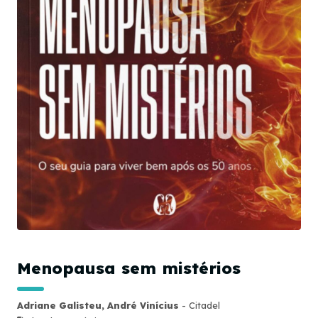
Menopausa sem mistérios
Adriane Galisteu, André Vinícius
- Citadel