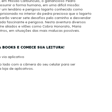
o, em Missão Carbúnculo, o ganancioso Pedro
ssumir a forma humana, em uma difícil missão:
r um lendário e perigoso lagarto conhecido como
risionado no interior da pedra preciosa que o lagarto
isarão vencer sete desafios pelo caminho e desvendar
ada fascinante e perigosa. Nesta aventura diversos
tre aliados e vilões como Cobra Honorato, Maria
tros, em situações das mais malucas possíveis.
A BOOKS E COMECE SUA LEITURA!
 via aplicativo
 lado com a câmera do seu celular para ser
 loja de aplicativos.