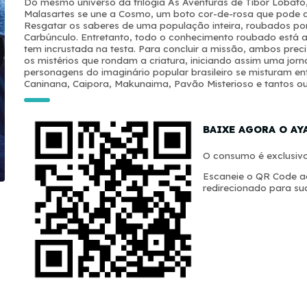
Do mesmo universo da trilogia As Aventuras de Tibor Lobat
Malasartes se une a Cosmo, um boto cor-de-rosa que pode a
Resgatar os saberes de uma população inteira, roubados po
Carbúnculo. Entretanto, todo o conhecimento roubado está ap
tem incrustada na testa. Para concluir a missão, ambos prec
os mistérios que rondam a criatura, iniciando assim uma jorn
personagens do imaginário popular brasileiro se misturam en
Caninana, Caipora, Makunaima, Pavão Misterioso e tantos ou
BAIXE AGORA O AY
O consumo é exclusivo
Escaneie o QR Code ao
redirecionado para sua