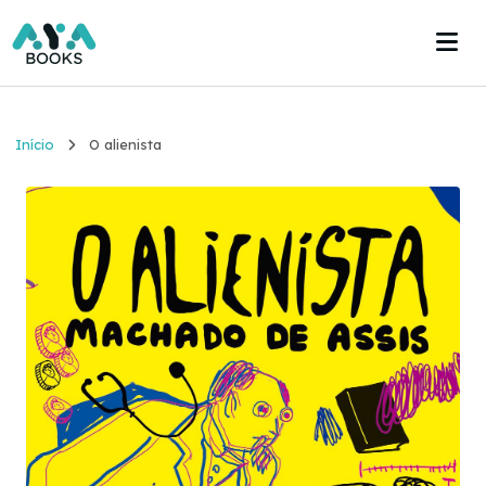
Início
Início
O alienista
Estante
Acervo
Acesse agora