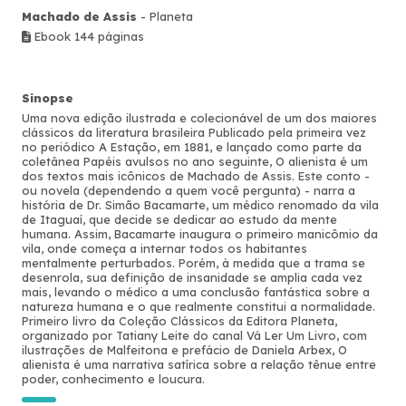
Machado de Assis
- Planeta
Ebook 144 páginas
Sinopse
Uma nova edição ilustrada e colecionável de um dos maiores
clássicos da literatura brasileira Publicado pela primeira vez
no periódico A Estação, em 1881, e lançado como parte da
coletânea Papéis avulsos no ano seguinte, O alienista é um
dos textos mais icônicos de Machado de Assis. Este conto -
ou novela (dependendo a quem você pergunta) - narra a
história de Dr. Simão Bacamarte, um médico renomado da vila
de Itaguaí, que decide se dedicar ao estudo da mente
humana. Assim, Bacamarte inaugura o primeiro manicômio da
vila, onde começa a internar todos os habitantes
mentalmente perturbados. Porém, à medida que a trama se
desenrola, sua definição de insanidade se amplia cada vez
mais, levando o médico a uma conclusão fantástica sobre a
natureza humana e o que realmente constitui a normalidade.
Primeiro livro da Coleção Clássicos da Editora Planeta,
organizado por Tatiany Leite do canal Vá Ler Um Livro, com
ilustrações de Malfeitona e prefácio de Daniela Arbex, O
alienista é uma narrativa satírica sobre a relação tênue entre
poder, conhecimento e loucura.