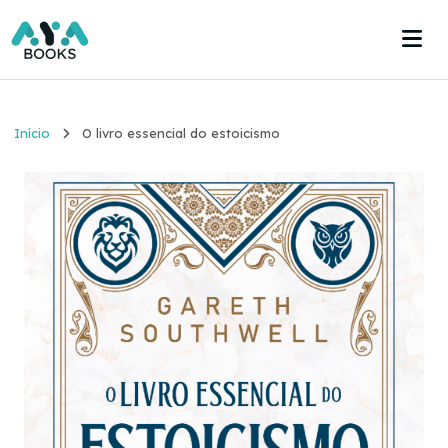
Início
Início
O livro essencial do estoicismo
Estante
Acervo
Acesse agora