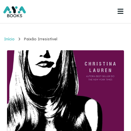
Início
Início
Paixão Irresistível
Estante
Acervo
Acesse agora