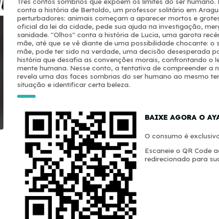
Três contos sombrios que expõem os limites do ser humano. 
conta a história de Bertoldo, um professor solitário em Arag
perturbadores: animais começam a aparecer mortos e grotes
oficial da lei da cidade, pede sua ajuda na investigação, me
sanidade. "Olhos" conta a história de Lucia, uma garota rec
mãe, até que se vê diante de uma possibilidade chocante: o 
mãe, pode ter sido na verdade, uma decisão desesperada pa
história que desafia as convenções morais, confrontando o l
mente humana. Nesse conto, a tentativa de compreender a na
revela uma das faces sombrias do ser humano ao mesmo temp
situação e identificar certa beleza.
BAIXE AGORA O AY
O consumo é exclusivo
Escaneie o QR Code ao
redirecionado para sua