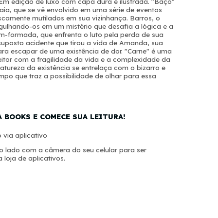
Em edição de luxo com capa dura e ilustrada. "Baço"
uaia, que se vê envolvido em uma série de eventos
camente mutilados em sua vizinhança. Barros, o
rgulhando-os em um mistério que desafia a lógica e a
ém-formada, que enfrenta o luto pela perda de sua
suposto acidente que tirou a vida de Amanda, sua
ra escapar de uma existência de dor. "Carne" é uma
eitor com a fragilidade da vida e a complexidade da
tureza da existência se entrelaça com o bizarro e
o que traz a possibilidade de olhar para essa
A BOOKS E COMECE SUA LEITURA!
 via aplicativo
 lado com a câmera do seu celular para ser
 loja de aplicativos.