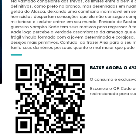
Na vastidão congelante das trevas, os limites entre o bem e 
definitivos, como preto no branco, mas desenhados em nuance
gélida do Alasca, deixando uma carnificina inominável em seu 
homicídios despertam sensações que ela não consegue com
misterioso e sedutor entrar em seu mundo. Enviado de Boston
guerreiro vampiro Kade tem seus motivos para regressar à t
Kade logo percebe a verdade assombrosa da ameaça que en
frágil vínculo formado com a jovem determinada e corajosa,
desejos mais primitivos. Contudo, ao trazer Alex para o seu
tanto seus demônios pessoais quanto o mal maior que pode d
BAIXE AGORA O AY
O consumo é exclusivo
Escaneie o QR Code ao
redirecionado para sua