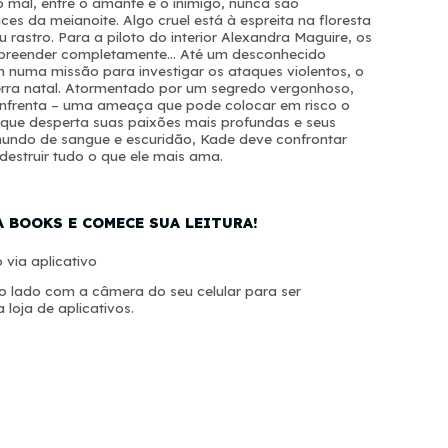
o mal, entre o amante e o inimigo, nunca são
s da meianoite. Algo cruel está à espreita na floresta
rastro. Para a piloto do interior Alexandra Maguire, os
preender completamente... Até um desconhecido
 numa missão para investigar os ataques violentos, o
erra natal. Atormentado por um segredo vergonhoso,
frenta – uma ameaça que pode colocar em risco o
 que desperta suas paixões mais profundas e seus
 mundo de sangue e escuridão, Kade deve confrontar
estruir tudo o que ele mais ama.
A BOOKS E COMECE SUA LEITURA!
 via aplicativo
 lado com a câmera do seu celular para ser
 loja de aplicativos.