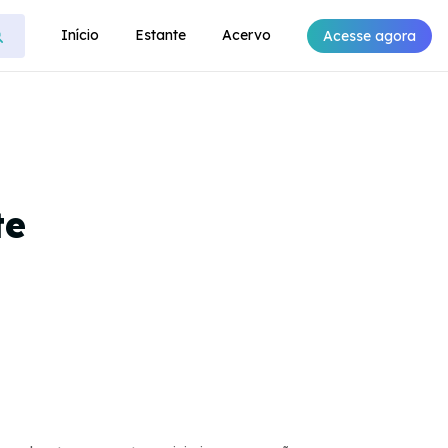
Início
Estante
Acervo
Acesse agora
te