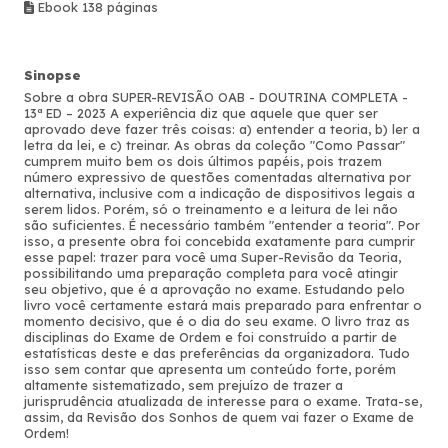
Ebook 138 páginas
Sinopse
Sobre a obra SUPER-REVISÃO OAB - DOUTRINA COMPLETA -
13ª ED – 2023 A experiência diz que aquele que quer ser
aprovado deve fazer três coisas: a) entender a teoria, b) ler a
letra da lei, e c) treinar. As obras da coleção "Como Passar"
cumprem muito bem os dois últimos papéis, pois trazem
número expressivo de questões comentadas alternativa por
alternativa, inclusive com a indicação de dispositivos legais a
serem lidos. Porém, só o treinamento e a leitura de lei não
são suficientes. É necessário também "entender a teoria". Por
isso, a presente obra foi concebida exatamente para cumprir
esse papel: trazer para você uma Super-Revisão da Teoria,
possibilitando uma preparação completa para você atingir
seu objetivo, que é a aprovação no exame. Estudando pelo
livro você certamente estará mais preparado para enfrentar o
momento decisivo, que é o dia do seu exame. O livro traz as
disciplinas do Exame de Ordem e foi construído a partir de
estatísticas deste e das preferências da organizadora. Tudo
isso sem contar que apresenta um conteúdo forte, porém
altamente sistematizado, sem prejuízo de trazer a
jurisprudência atualizada de interesse para o exame. Trata-se,
assim, da Revisão dos Sonhos de quem vai fazer o Exame de
Ordem!