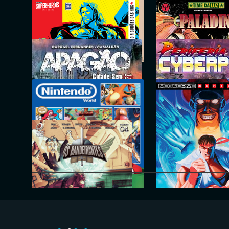
Almanaque21
Almanaque21-Streami
OldGamer Classic
PlayGames
Figurões das HQs
PubliGibi - Acervo
Apagão
Periferia Cyberpunk