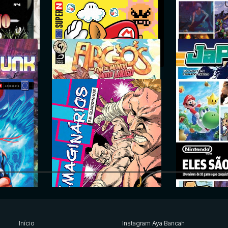
ng
Ryotiras
Galileu
Mundo dos Sup
XBOX
GAMEARTS
NGamer
Argos
JaPow
Início
Instagram Aya Bancah