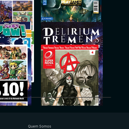
er-Heróis
OldGamer
Zikas
PlayStation
Delirium Poe
Quem Somos