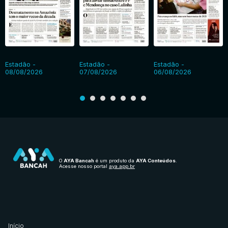
Estadão -
Estadão -
Estadão -
08/08/2026
07/08/2026
06/08/2026
O
AYA Bancah
é um produto da
AYA Conteúdos
.
Acesse nosso portal
aya.app.br
Início