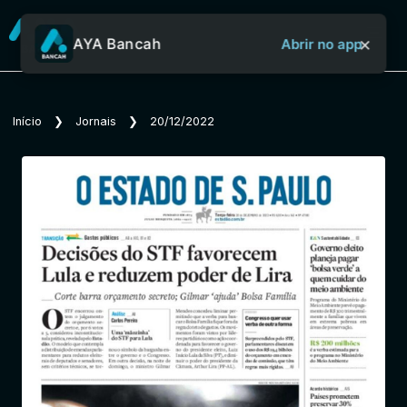
×
AYA Bancah
Abrir no app
Sobre o Aya Bancah
Início
❯
Jornais
❯
20/12/2022
Início
Revistas
Jornais
Notícias