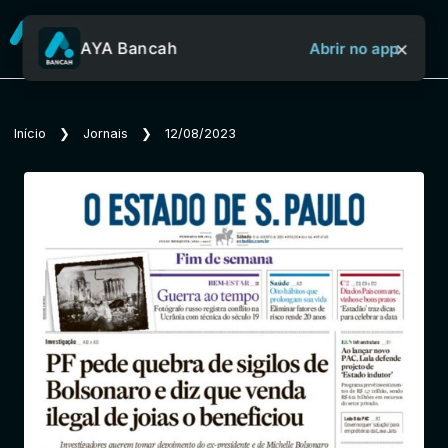
×
AYA Bancah
Abrir no app
Sobre o Aya Bancah
Início
❯
Jornais
❯
12/08/2023
Início
Revistas
Jornais
Notícias