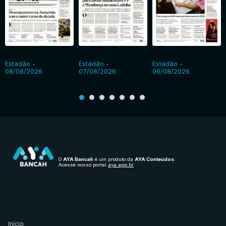
Estadão -
Estadão -
Estadão -
08/08/2026
07/08/2026
06/08/2026
O
AYA Bancah
é um produto da
AYA Conteúdos
.
Acesse nosso portal
aya.app.br
Início