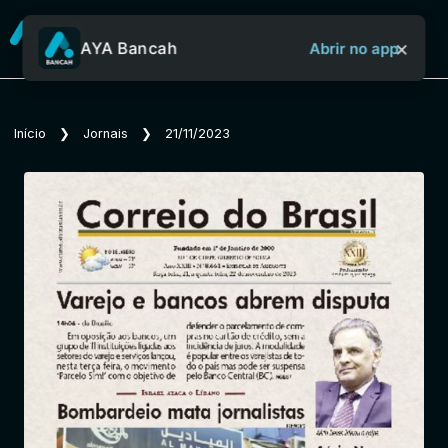
×
AYA Bancah
Abrir no app
Sobre o Aya Bancah
Início
❯
Jornais
❯
21/11/2023
Início
Revistas
Jornais
Notícias