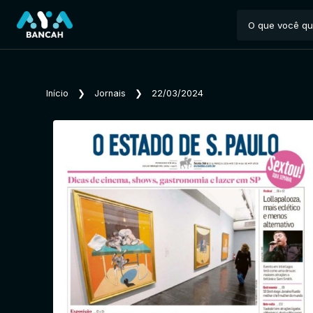
Início
❯
Jornais
❯
22/03/2024