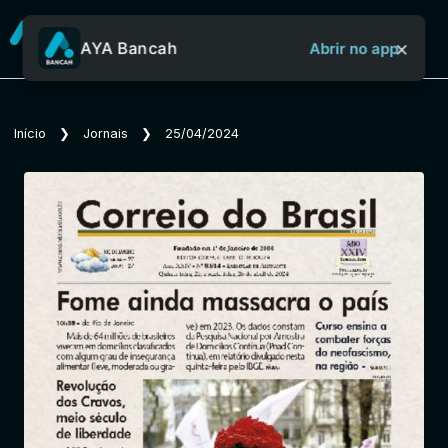
×
AYA Bancah
Abrir no app
Sobre o Aya Bancah
Início
❯
Jornais
❯
25/04/2024
Início
Revistas
Jornais
Notícias