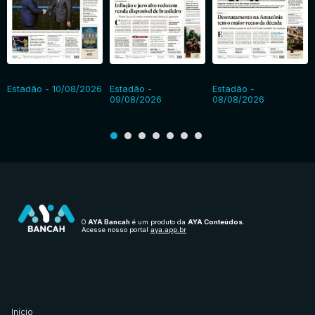
Estadão - 10/08/2026
Estadão -
Estadão -
09/08/2026
08/08/2026
O
AYA Bancah
é um produto da
AYA Conteúdos
.
Acesse nosso portal
aya.app.br
Início