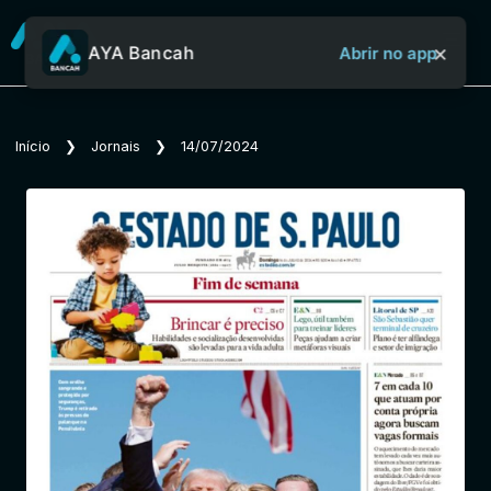
×
AYA Bancah
Abrir no app
Sobre o Aya Bancah
Início
❯
Jornais
❯
14/07/2024
Início
Revistas
Jornais
Notícias