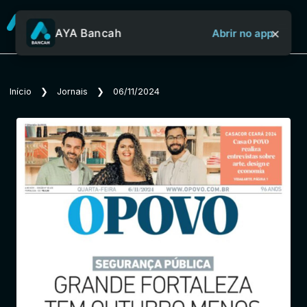
×
AYA Bancah
Abrir no app
Sobre o Aya Bancah
Início
❯
Jornais
❯
06/11/2024
Início
Revistas
Jornais
Notícias