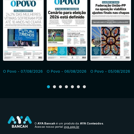
O Povo - 07/08/2026
O Povo - 06/08/2026
O Povo - 05/08/2026
O
AYA Bancah
é um produto da
AYA Conteúdos
.
Acesse nosso portal
aya.app.br