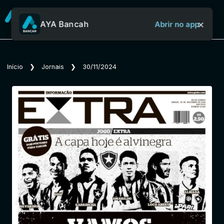
×
AYA Bancah
Abrir no app
Sobre o Aya Bancah
Início
❯
Jornais
❯
30/11/2024
Início
Revistas
Jornais
Notícias