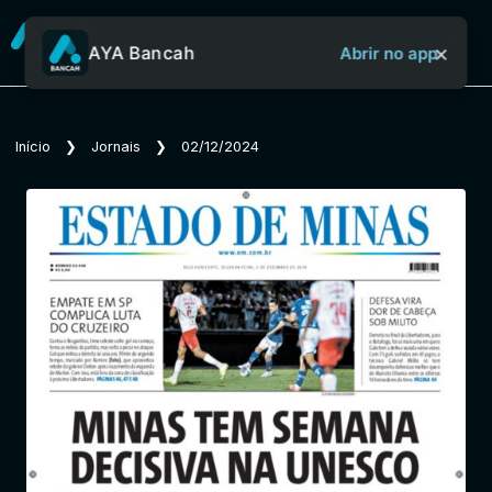
×
AYA Bancah
Abrir no app
Sobre o Aya Bancah
Início
❯
Jornais
❯
02/12/2024
Início
Revistas
Jornais
Notícias