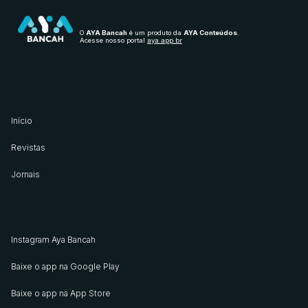
O
AYA Bancah
é um produto da
AYA Conteúdos
.
Acesse nosso portal
aya.app.br
Início
Revistas
Jornais
Instagram Aya Bancah
Baixe o app na Google Play
Baixe o app na App Store