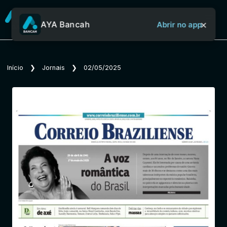
×
AYA Bancah
Abrir no app
Sobre o Aya Bancah
Início
❯
Jornais
❯
02/05/2025
Início
Revistas
Jornais
Notícias