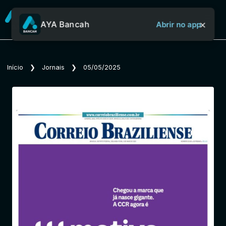
×
AYA Bancah
Abrir no app
Sobre o Aya Bancah
Início
❯
Jornais
❯
05/05/2025
Início
Revistas
Jornais
Notícias