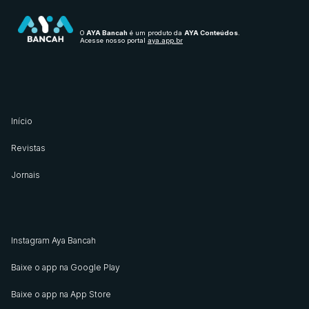
O
AYA Bancah
é um produto da
AYA Conteúdos
.
Acesse nosso portal
aya.app.br
Início
Revistas
Jornais
Instagram Aya Bancah
Baixe o app na Google Play
Baixe o app na App Store