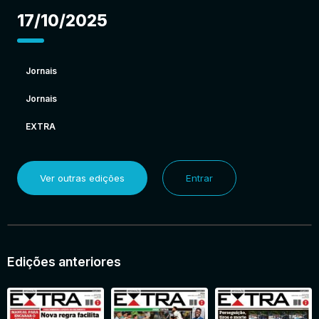
17/10/2025
Jornais
Jornais
EXTRA
Ver outras edições
Entrar
Edições anteriores