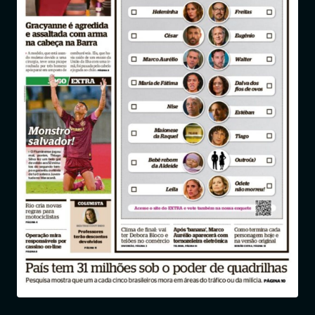
Entrar