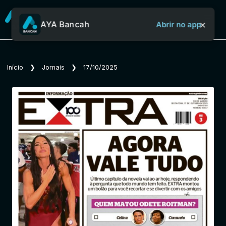
×
AYA Bancah
Abrir no app
Sobre o Aya Bancah
Início
❯
Jornais
❯
17/10/2025
Início
Revistas
Jornais
Notícias