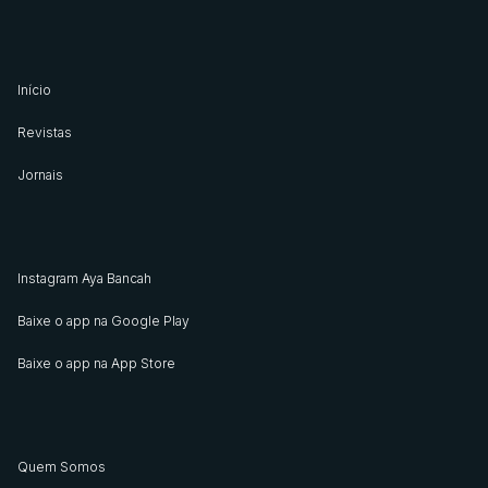
Início
Revistas
Jornais
Instagram Aya Bancah
Baixe o app na Google Play
Baixe o app na App Store
Quem Somos