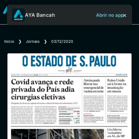
×
AYA Bancah
Abrir no app
Sobre o Aya Bancah
Início
❯
Jornais
❯
03/12/2020
Início
Revistas
Jornais
Notícias