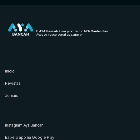
O
AYA Bancah
é um produto da
AYA Conteúdos
.
Acesse nosso portal
aya.app.br
Início
Revistas
Jornais
Instagram Aya Bancah
Baixe o app na Google Play