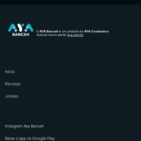
O
AYA Bancah
é um produto da
AYA Conteúdos
.
Acesse nosso portal
aya.app.br
Início
Revistas
Jornais
Instagram Aya Bancah
Baixe o app na Google Play