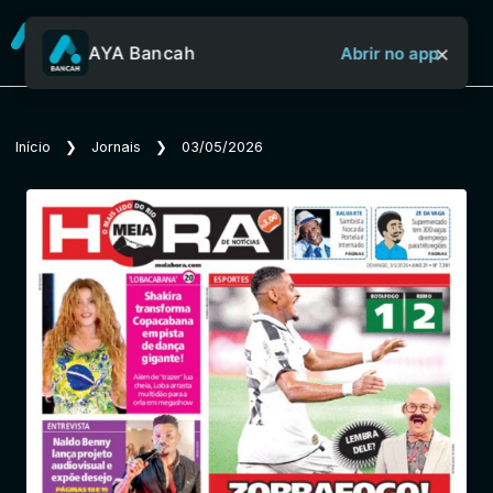
×
AYA Bancah
Abrir no app
Sobre o Aya Bancah
Início
❯
Jornais
❯
03/05/2026
Início
Revistas
Jornais
Notícias