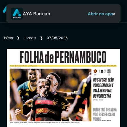
×
AYA Bancah
Abrir no app
Sobre o Aya Bancah
Início
❯
Jornais
❯
07/05/2026
Início
Revistas
Jornais
Notícias