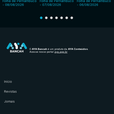
Folha de Pernambuco
Folha de Pernambuco
Folha de Pernambuco
- 08/08/2026
- 07/08/2026
- 06/08/2026
O
AYA Bancah
é um produto da
AYA Conteúdos
.
Acesse nosso portal
aya.app.br
Início
Revistas
Jornais