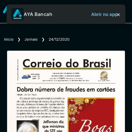
×
AYA Bancah
Abrir no app
Sobre o Aya Bancah
Início
❯
Jornais
❯
24/12/2020
Início
Revistas
Jornais
Notícias