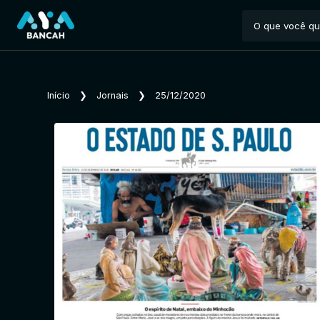
Início
❯
Jornais
❯
25/12/2020