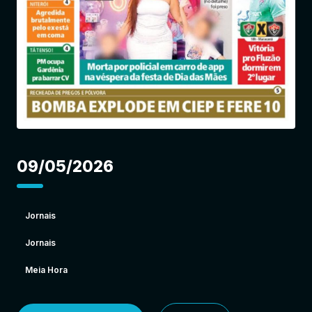
Entrar
09/05/2026
Jornais
Jornais
Meia Hora