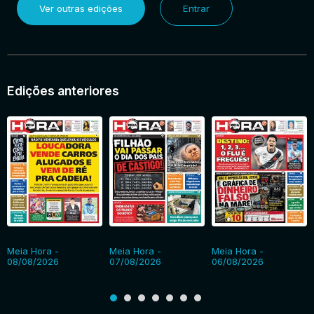
Ver outras edições
Entrar
Edições anteriores
Meia Hora -
Meia Hora -
Meia Hora -
08/08/2026
07/08/2026
06/08/2026