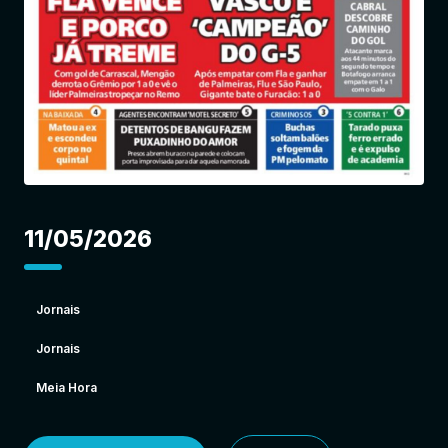
Entrar
11/05/2026
Jornais
Jornais
Meia Hora