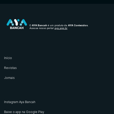
O
AYA Bancah
é um produto da
AYA Conteúdos
.
Acesse nosso portal
aya.app.br
Início
Revistas
Jornais
Instagram Aya Bancah
Baixe o app na Google Play