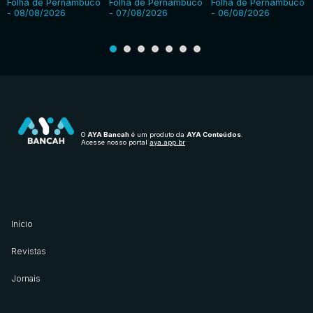
Folha de Pernambuco
Folha de Pernambuco
Folha de Pernambuco
- 08/08/2026
- 07/08/2026
- 06/08/2026
O
AYA Bancah
é um produto da
AYA Conteúdos
.
Acesse nosso portal
aya.app.br
Início
Revistas
Jornais