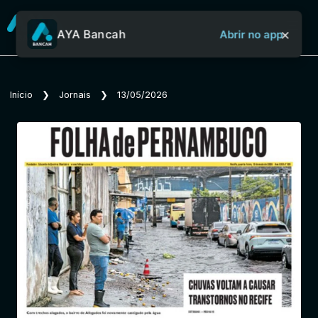
×
AYA Bancah
Abrir no app
Sobre o Aya Bancah
Início
❯
Jornais
❯
13/05/2026
Início
Revistas
Jornais
Notícias