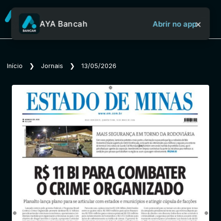
×
AYA Bancah
Abrir no app
Sobre o Aya Bancah
Início
❯
Jornais
❯
13/05/2026
Início
Revistas
Jornais
Notícias