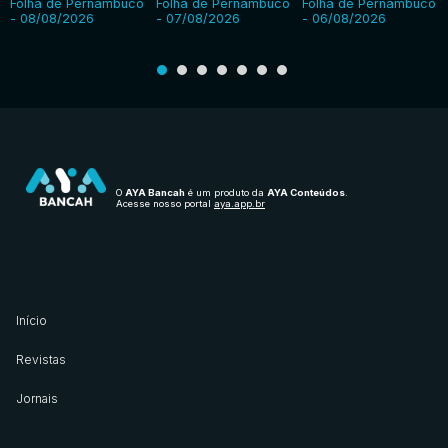
Folha de Pernambuco
Folha de Pernambuco
Folha de Pernambuco
- 08/08/2026
- 07/08/2026
- 06/08/2026
O
AYA Bancah
é um produto da
AYA Conteúdos
.
Acesse nosso portal
aya.app.br
Início
Revistas
Jornais