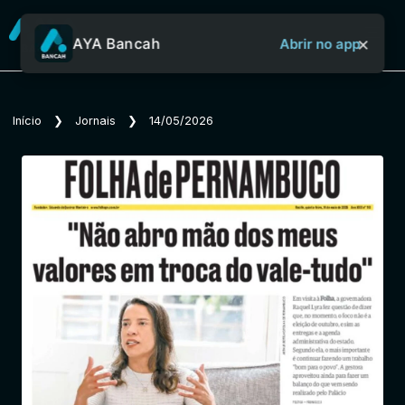
×
AYA Bancah
Abrir no app
Sobre o Aya Bancah
Início
❯
Jornais
❯
14/05/2026
Início
Revistas
Jornais
Notícias