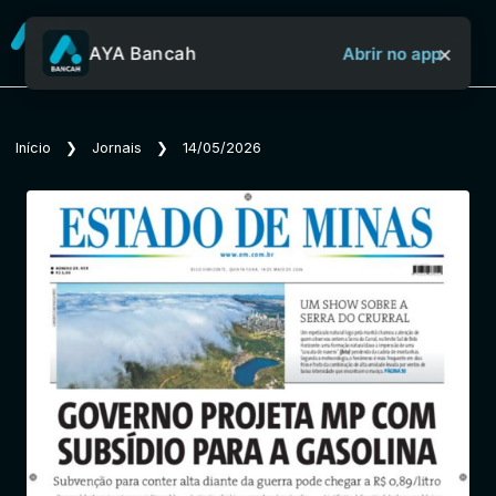
×
AYA Bancah
Abrir no app
Sobre o Aya Bancah
Início
❯
Jornais
❯
14/05/2026
Início
Revistas
Jornais
Notícias