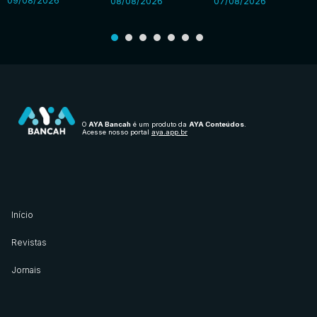
09/08/2026
08/08/2026
07/08/2026
O
AYA Bancah
é um produto da
AYA Conteúdos
.
Acesse nosso portal
aya.app.br
Início
Revistas
Jornais