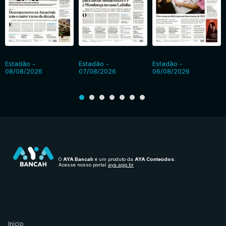
Estadão -
Estadão -
Estadão -
08/08/2026
07/08/2026
06/08/2026
O
AYA Bancah
é um produto da
AYA Conteúdos
.
Acesse nosso portal
aya.app.br
Início