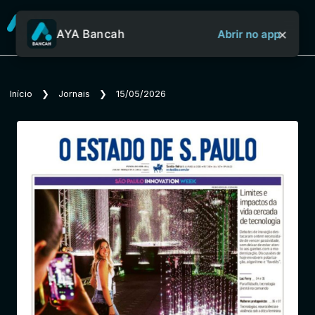
×
AYA Bancah
Abrir no app
Sobre o Aya Bancah
Início
❯
Jornais
❯
15/05/2026
Início
Revistas
Jornais
Notícias