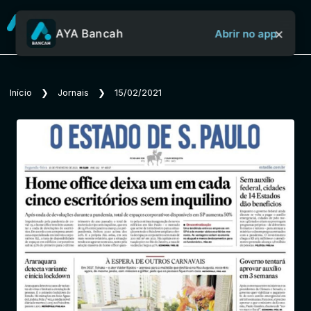
×
AYA Bancah
Abrir no app
Sobre o Aya Bancah
Início
❯
Jornais
❯
15/02/2021
Início
Revistas
Jornais
Notícias