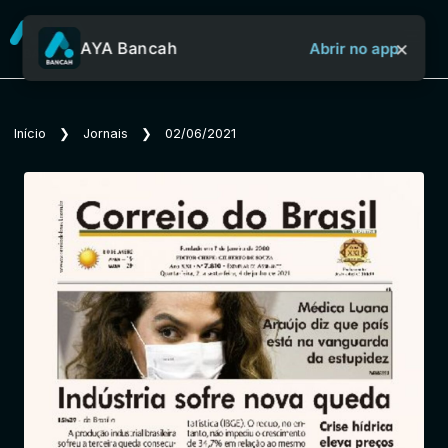
×
AYA Bancah
Abrir no app
Sobre o Aya Bancah
Início
❯
Jornais
❯
02/06/2021
Início
Revistas
Jornais
Notícias