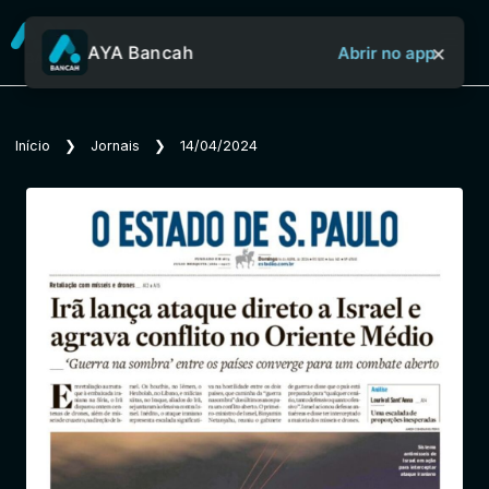
×
AYA Bancah
Abrir no app
Sobre o Aya Bancah
Início
❯
Jornais
❯
14/04/2024
Início
Revistas
Jornais
Notícias