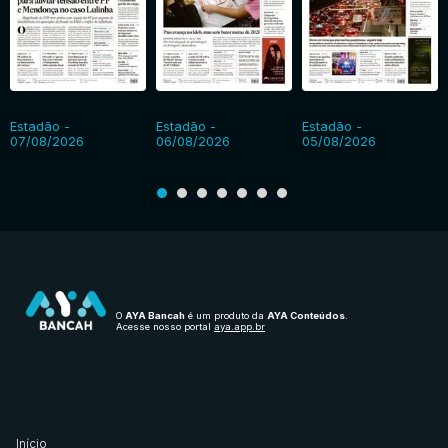
Estadão -
Estadão -
Estadão -
07/08/2026
06/08/2026
05/08/2026
O
AYA Bancah
é um produto da
AYA Conteúdos
.
Acesse nosso portal
aya.app.br
Início