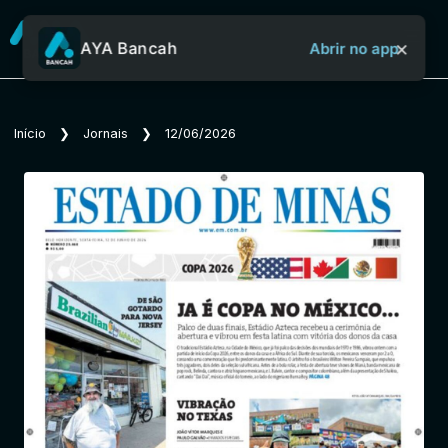
×
AYA Bancah
Abrir no app
Sobre o Aya Bancah
Início
❯
Jornais
❯
12/06/2026
Início
Revistas
Jornais
Notícias