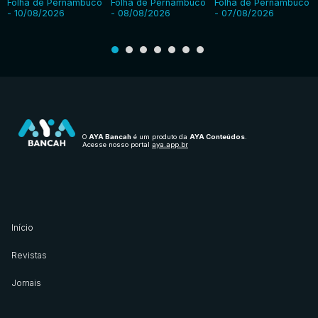
Folha de Pernambuco
Folha de Pernambuco
Folha de Pernambuco
- 10/08/2026
- 08/08/2026
- 07/08/2026
O
AYA Bancah
é um produto da
AYA Conteúdos
.
Acesse nosso portal
aya.app.br
Início
Revistas
Jornais