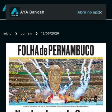
×
AYA Bancah
Abrir no app
Sobre o Aya Bancah
Início
❯
Jornais
❯
12/06/2026
Início
Revistas
Jornais
Notícias