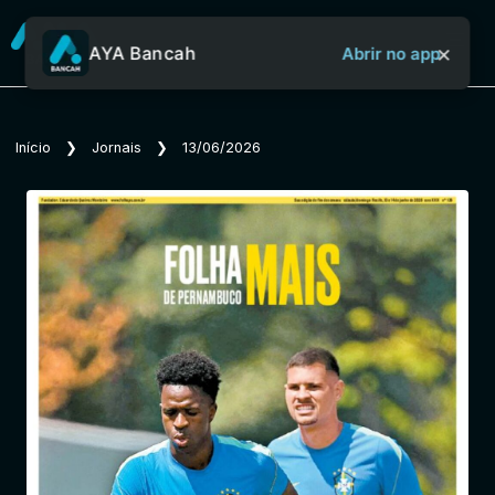
×
AYA Bancah
Abrir no app
Sobre o Aya Bancah
Início
❯
Jornais
❯
13/06/2026
Início
Revistas
Jornais
Notícias