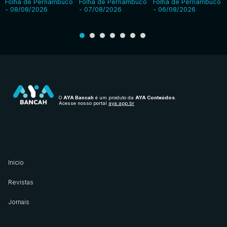
Folha de Pernambuco
Folha de Pernambuco
Folha de Pernambuco
- 08/08/2026
- 07/08/2026
- 06/08/2026
O
AYA Bancah
é um produto da
AYA Conteúdos
.
Acesse nosso portal
aya.app.br
Início
Revistas
Jornais