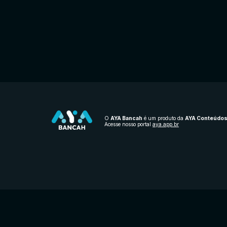
O
AYA Bancah
é um produto da
AYA Conteúdo
Acesse nosso portal
aya.app.br