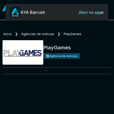
×
AYA Bancah
Abrir no app
Sobre o Aya Bancah
Início
❯
Agências de notícias
❯
PlayGames
PlayGames
Início
Agência de notícias
Revistas
Jornais
Notícias