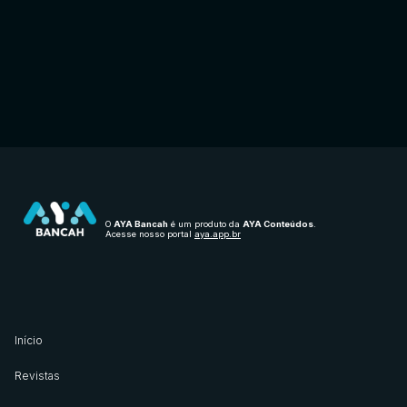
Entrar
O
AYA Bancah
é um produto da
AYA Conteúdos
.
Acesse nosso portal
aya.app.br
Início
Revistas