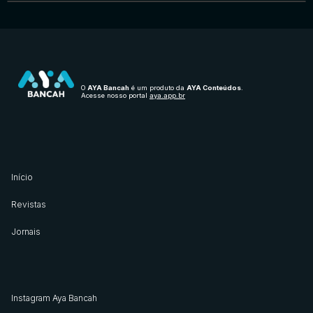
O
AYA Bancah
é um produto da
AYA Conteúdos
.
Acesse nosso portal
aya.app.br
Início
Revistas
Jornais
Instagram Aya Bancah