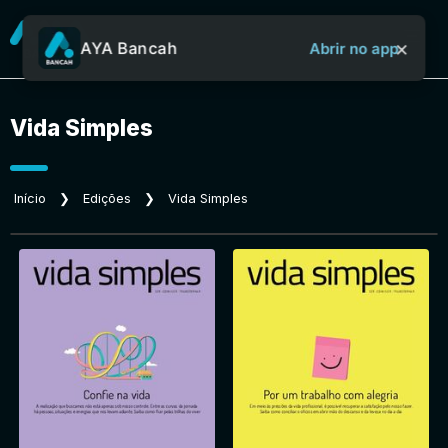
×
AYA Bancah
Abrir no app
Vida Simples
Sobre o Aya Bancah
Início
❯
Edições
❯
Vida Simples
Início
Revistas
Jornais
Notícias