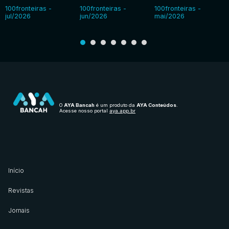
100fronteiras -
100fronteiras -
100fronteiras -
jul/2026
jun/2026
mai/2026
O
AYA Bancah
é um produto da
AYA Conteúdos
.
Acesse nosso portal
aya.app.br
Início
Revistas
Jornais