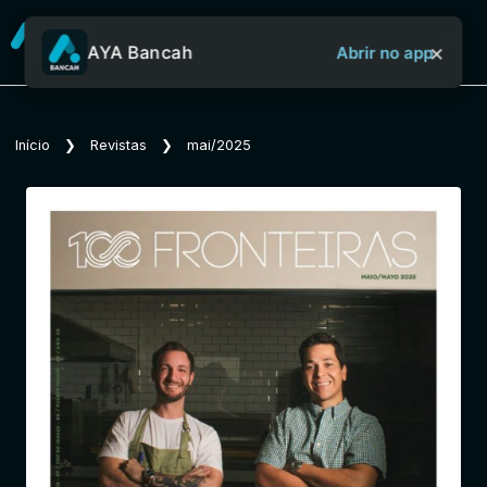
×
AYA Bancah
Abrir no app
Sobre o Aya Bancah
Início
❯
Revistas
❯
mai/2025
Início
Revistas
Jornais
Notícias