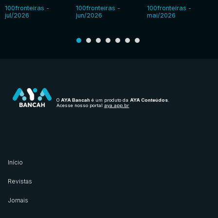
100fronteiras -
100fronteiras -
100fronteiras -
jul/2026
jun/2026
mai/2026
O
AYA Bancah
é um produto da
AYA Conteúdos
.
Acesse nosso portal
aya.app.br
Início
Revistas
Jornais