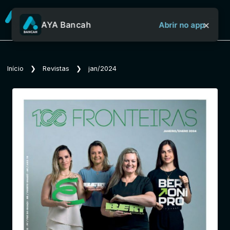
×
AYA Bancah
Abrir no app
Sobre o Aya Bancah
Início
❯
Revistas
❯
jan/2024
Início
Revistas
Jornais
Notícias