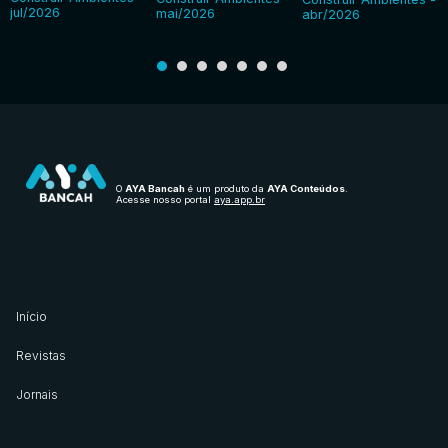
jul/2026
mai/2026
abr/2026
O
AYA Bancah
é um produto da
AYA Conteúdos
.
Acesse nosso portal
aya.app.br
Início
Revistas
Jornais