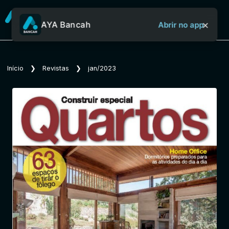
×
AYA Bancah
Abrir no app
Sobre o Aya Bancah
Início
❯
Revistas
❯
jan/2023
Início
Revistas
Jornais
Notícias