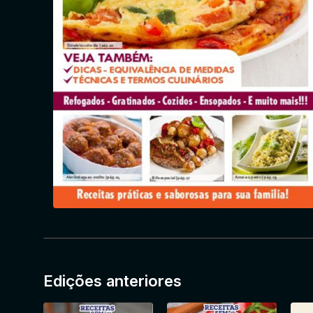
Edições anteriores