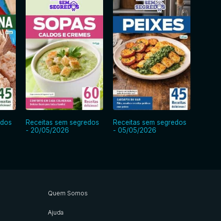
edos
Receitas sem segredos
Receitas sem segredos
Recei
- 20/05/2026
- 05/05/2026
- 20/
Quem Somos
Ajuda